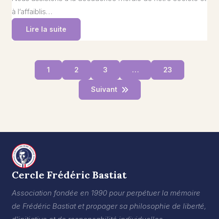
à l’affaiblis…
Lire la suite
1
2
3
…
23
Suivant
Cercle Frédéric Bastiat
Association fondée en 1990 pour perpétuer la mémoire
de Frédéric Bastiat et propager sa philosophie de liberté,