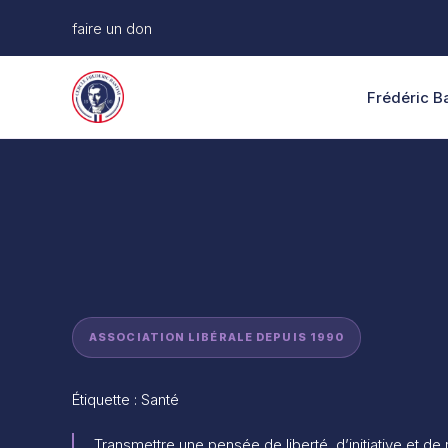
Aller
faire un don
au
contenu
Frédéric Ba
ASSOCIATION LIBÉRALE DEPUIS 1990
Étiquette : Santé
Transmettre une pensée de liberté, d’initiative et de