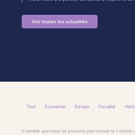
Voir toutes les actualités
Filtrer
Tout
Économie
Europe
Fiscalité
Histo
les
publications
par
Il semble que nous ne pouvons pas trouver le contenu 