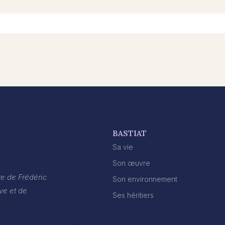
BASTIAT
Sa vie
Son œuvre
e de Frédéric
Son environnement
ive et de
Ses héritiers