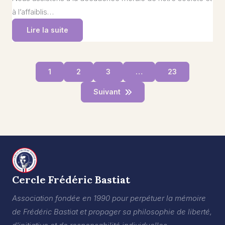
à l’affaiblis…
Lire la suite
1
2
3
…
23
Suivant
Cercle Frédéric Bastiat
Association fondée en 1990 pour perpétuer la mémoire
de Frédéric Bastiat et propager sa philosophie de liberté,