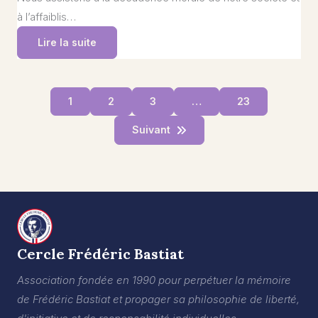
à l’affaiblis…
Lire la suite
1
2
3
…
23
Suivant
Cercle Frédéric Bastiat
Association fondée en 1990 pour perpétuer la mémoire
de Frédéric Bastiat et propager sa philosophie de liberté,